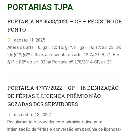
PORTARIAS TJPA
PORTARIA Nº 3633/2025 – GP – REGISTRO DE
PONTO
agosto
11
,
2025
Altera os arts. 10, §2º; 12; 15, §1º, III, §2º; 16; 17; 22; 23; 24;
25, §1º, §2º e 35 e, acrescenta os arts. 12-A; 21-A; 21-B e
§1º e §2º ao art. 32 na Portaria nº 270/2014-GP, de 29 …
PORTARIA 4777/2022 – GP – INDENIZAÇÃO
DE FÉRIAS E LICENÇA PRÊMIO NÃO
GOZADAS DOS SERVIDORES
dezembro
13
,
2022
Regulamenta o procedimento administrativo para
indenização de férias e conversão em pecúnia de licenças-