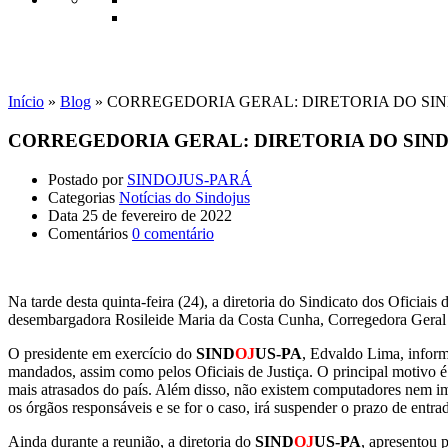
Notícias do Sindojus
Início
»
Blog
»
CORREGEDORIA GERAL: DIRETORIA DO S
CORREGEDORIA GERAL: DIRETORIA DO SIN
Postado por
SINDOJUS-PARÁ
Categorias
Notícias do Sindojus
Data
25 de fevereiro de 2022
Comentários
0 comentário
Na tarde desta quinta-feira (24), a diretoria do Sindicato dos Oficiais 
desembargadora Rosileide Maria da Costa Cunha, Corregedora Geral e 
O presidente em exercício do
SIND
OJ
US-PA
, Edvaldo Lima, inform
mandados, assim como pelos Oficiais de Justiça. O principal motivo é a
mais atrasados do país. Além disso, não existem computadores nem im
os órgãos responsáveis e se for o caso, irá suspender o prazo de entr
Ainda durante a reunião, a diretoria do
SIND
OJ
US-PA
, apresentou 