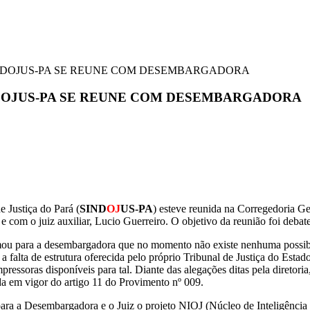
INDOJUS-PA SE REUNE COM DESEMBARGADORA
DOJUS-PA SE REUNE COM DESEMBARGADORA
de Justiça do Pará (
SIND
OJ
US-PA
) esteve reunida na Corregedoria Ge
com o juiz auxiliar, Lucio Guerreiro. O objetivo da reunião foi deba
ou para a desembargadora que no momento não existe nenhuma possibil
 falta de estrutura oferecida pelo próprio Tribunal de Justiça do Estado
pressoras disponíveis para tal. Diante das alegações ditas pela diret
ada em vigor do artigo 11 do Provimento nº 009.
para a Desembargadora e o Juiz o projeto NIOJ (Núcleo de Inteligência 