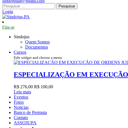
sindojuspa@gmail.com
Pesquisar
por:
Login
Filie-se
Sindojus
Quem Somos
Documentos
Cursos
Edit widget and choose a menu
ESPECIALIZAÇÃO EM EXECUÇÃO 
R$ 276,00
R$ 100,00
Leia mais
Eventos
Fotos
Noticias
Banco de Permuta
Contato
ASSOJUPA