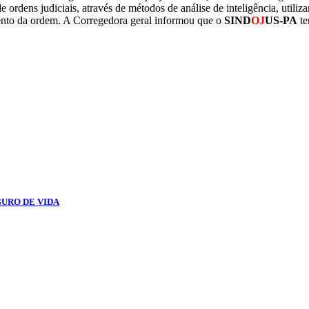
ordens judiciais, através de métodos de análise de inteligência, utili
mento da ordem. A Corregedora geral informou que o
SIND
OJ
US-PA
te
GURO DE VIDA