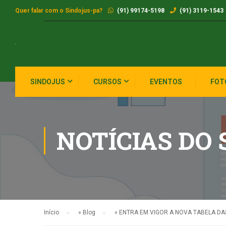
Quer falar com o Sindojus-pa?
(91) 99174-5198
(91) 3119-1543
SINDOJUS
CURSOS
EVENTOS
FOT
NOTÍCIAS DO
Início
»
Blog
»
ENTRA EM VIGOR A NOVA TABELA DAS