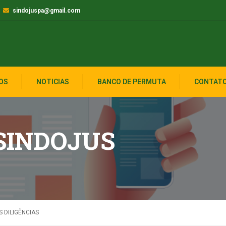
sindojuspa@gmail.com
OS
NOTICIAS
BANCO DE PERMUTA
CONTAT
 SINDOJUS
 DILIGÊNCIAS