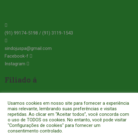
(91) 99174-5198 / (91) 3119-1543
sindojuspa@gmail.com
Facebook-f
Instagram
Filiado á
Usamos cookies em nosso site para fornecer a experiência
mais relevante, lembrando suas preferências e visitas
repetidas. Ao clicar em “Aceitar todos”, você concorda com
o uso de TODOS os cookies. No entanto, você pode visitar
SINDICATO DOS OFICIAIS DE JUSTIÇA E OFICIAIS DE JUSTIÇA
"Configurações de cookies" para fornecer um
consentimento controlado.
AVALIADORES DO ESTADO DO PARÁ - CNPJ: 14.248.429/0001-