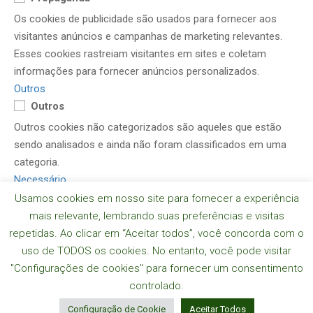
Os cookies de publicidade são usados ​​para fornecer aos
visitantes anúncios e campanhas de marketing relevantes.
Esses cookies rastreiam visitantes em sites e coletam
informações para fornecer anúncios personalizados.
Outros
Outros
Outros cookies não categorizados são aqueles que estão
sendo analisados ​​e ainda não foram classificados em uma
categoria.
Necessário
Necessário
Usamos cookies em nosso site para fornecer a experiência
mais relevante, lembrando suas preferências e visitas
Os cookies necessários são absolutamente essenciais para
repetidas. Ao clicar em “Aceitar todos”, você concorda com o
o funcionamento adequado do site. Esses cookies garantem
uso de TODOS os cookies. No entanto, você pode visitar
funcionalidades básicas e recursos de segurança do site, de
"Configurações de cookies" para fornecer um consentimento
forma anônima.
controlado.
SALVAR E ACEITAR
Desenvolvido por
Configuração de Cookie
Aceitar Todos