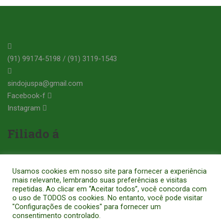
(91) 99174-5198 / (91) 3119-1543
sindojuspa@gmail.com
Facebook-f
Instagram
Filiado á
Usamos cookies em nosso site para fornecer a experiência
mais relevante, lembrando suas preferências e visitas
repetidas. Ao clicar em “Aceitar todos”, você concorda com
o uso de TODOS os cookies. No entanto, você pode visitar
SINDICATO DOS OFICIAIS DE JUSTIÇA E OFICIAIS DE JUSTIÇA
"Configurações de cookies" para fornecer um
consentimento controlado.
AVALIADORES DO ESTADO DO PARÁ - CNPJ: 14.248.429/0001-