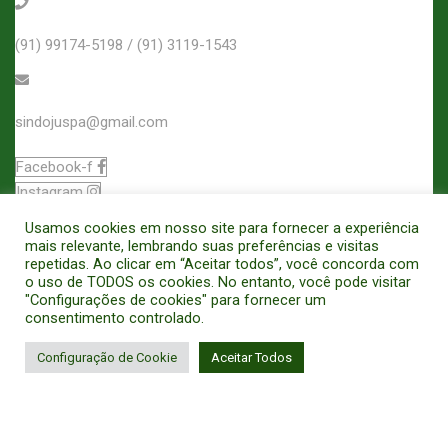
(91) 99174-5198 / (91) 3119-1543
sindojuspa@gmail.com
Facebook-f
Instagram
Usamos cookies em nosso site para fornecer a experiência
Filiado á
mais relevante, lembrando suas preferências e visitas
repetidas. Ao clicar em “Aceitar todos”, você concorda com
o uso de TODOS os cookies. No entanto, você pode visitar
"Configurações de cookies" para fornecer um
consentimento controlado.
Configuração de Cookie
Aceitar Todos
SINDICATO DOS OFICIAIS DE JUSTIÇA E OFICIAIS DE JUSTIÇA
AVALIADORES DO ESTADO DO PARÁ - CNPJ: 14.248.429/0001-