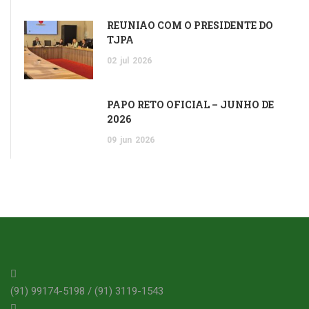
REUNIÃO COM O PRESIDENTE DO
TJPA
02
jul
2026
PAPO RETO OFICIAL – JUNHO DE
2026
09
jun
2026
(91) 99174-5198 / (91) 3119-1543