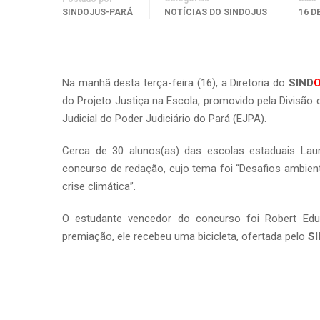
SINDOJUS-PARÁ
NOTÍCIAS DO SINDOJUS
16 D
Na manhã desta terça-feira (16), a Diretoria do
SIND
do Projeto Justiça na Escola, promovido pela Divisão 
Judicial do Poder Judiciário do Pará (EJPA).
Cerca de 30 alunos(as) das escolas estaduais Lauro
concurso de redação, cujo tema foi “Desafios ambient
crise climática”.
O estudante vencedor do concurso foi Robert Edu
premiação, ele recebeu uma bicicleta, ofertada pelo
S