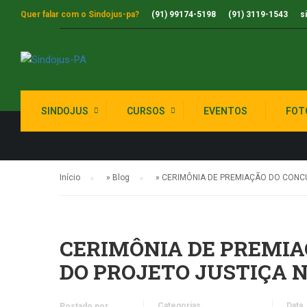
Quer falar com o Sindojus-pa?
(91) 99174-5198
(91) 3119-1543
s
NOTÍCIAS DO
SINDOJUS
CURSOS
EVENTOS
FOT
Início
»
Blog
»
CERIMÔNIA DE PREMIAÇÃO DO CONC
CERIMÔNIA DE PREMIA
DO PROJETO JUSTIÇA N
Categorias
Data
Postado por