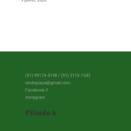
9 junho, 2026
(91) 99174-5198 / (91) 3119-1543
sindojuspa@gmail.com
Facebook-f
Instagram
Filiado á