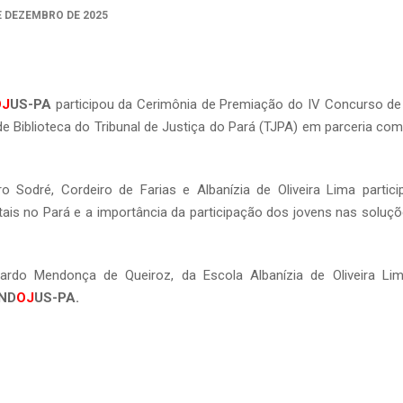
E DEZEMBRO DE 2025
OJ
US-PA
participou da Cerimônia de Premiação do IV Concurso d
de Biblioteca do Tribunal de Justiça do Pará (TJPA) em parceria co
 Sodré, Cordeiro de Farias e Albanízia de Oliveira Lima partic
ais no Pará e a importância da participação dos jovens nas soluçõ
ardo Mendonça de Queiroz, da Escola Albanízia de Oliveira L
IND
OJ
US-PA.