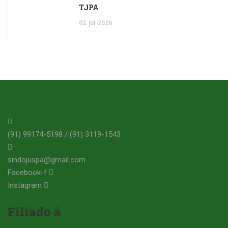
TJPA
02
jul
2026
(91) 99174-5198 / (91) 3119-1543
sindojuspa@gmail.com
Facebook-f
Instagram
Filiado á