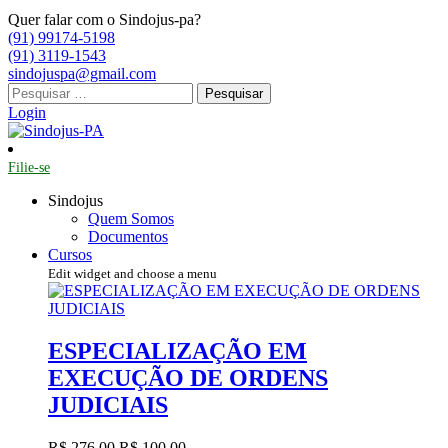
Quer falar com o Sindojus-pa?
(91) 99174-5198
(91) 3119-1543
sindojuspa@gmail.com
Pesquisar
por:
Login
Filie-se
Sindojus
Quem Somos
Documentos
Cursos
Edit widget and choose a menu
ESPECIALIZAÇÃO EM
EXECUÇÃO DE ORDENS
JUDICIAIS
R$ 276,00
R$ 100,00