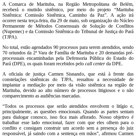
A Comarca de Marituba, na Região Metropolitana de Belém,
receberá o mutirão sistêmico, por meio do projeto “Marituba
Sistêmica: Comissão Sistêmica, Caminho da Paz”. A ação irá
ocorrer nesta terça-feira, dia 29 de maio, sob organização do Núcleo
Permanente de Métodos Consensuais de Solução de Conflitos
(Nupemec) e da Comissão Sistêmica do Tribunal de Justiça do Pará
(TJPA).
No total, estão agendados 90 processos para serem atendidos, sendo
70 oriundos da 2ª Vara de Família de Marituba e 20 demandas pré-
processuais encaminhadas pela Defensoria Pública do Estado do
Pará (DPE), os quais foram recebidos pelo
call center
da DPE.
A oficiala de justiça Carmen Sisnando, que está à frente das
constelações sistêmicas do TJPA, ressaltou a necessidade de
implantar a mediação por meio da visão sistêmica na região de
Marituba, devido ao alto número de processos litigiosos e o não
comparecimento as audiências marcadas.
“Todos os processos que serão atendidos envolvem o litígio e,
principalmente, as questões emocionais. Quando as partes sentam
para dialogar conosco, isso fica mais aflorado. Nosso objetivo é
trabalhar esse lado emocional, fazer com que eles olhem para o
conflito e consigam construir um acordo sem a presença do juiz
responsável, já saindo com a sentença em mãos”, afirmou Carmen