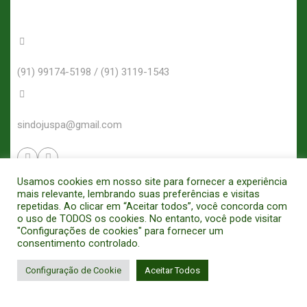
(91) 99174-5198 / (91) 3119-1543
sindojuspa@gmail.com
Usamos cookies em nosso site para fornecer a experiência
Filiado á
mais relevante, lembrando suas preferências e visitas
repetidas. Ao clicar em “Aceitar todos”, você concorda com
o uso de TODOS os cookies. No entanto, você pode visitar
"Configurações de cookies" para fornecer um
consentimento controlado.
Configuração de Cookie
Aceitar Todos
SINDICATO DOS OFICIAIS DE JUSTIÇA E OFICIAIS DE JUSTIÇA