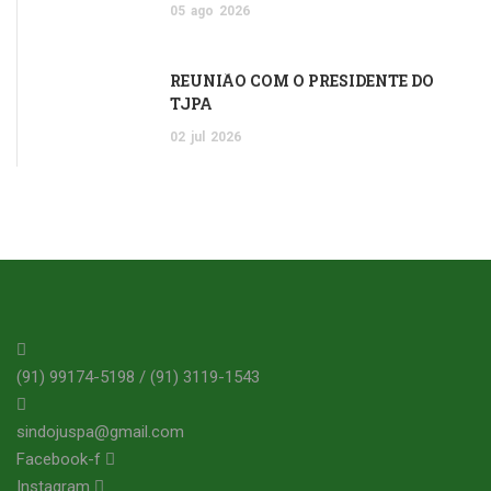
05
ago
2026
REUNIÃO COM O PRESIDENTE DO
TJPA
02
jul
2026
(91) 99174-5198 / (91) 3119-1543
sindojuspa@gmail.com
Facebook-f
Instagram