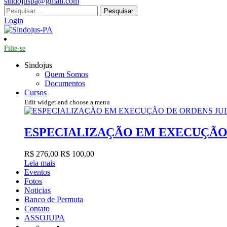
sindojuspa@gmail.com
Pesquisar
por:
Login
Filie-se
Sindojus
Quem Somos
Documentos
Cursos
Edit widget and choose a menu
ESPECIALIZAÇÃO EM EXECUÇÃO 
R$ 276,00
R$ 100,00
Leia mais
Eventos
Fotos
Noticias
Banco de Permuta
Contato
ASSOJUPA