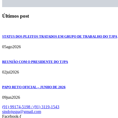
Últimos post
STATUS DOS PLEITOS TRATADOS EM GRUPO DE TRABALHO DO TJPA
05
ago
2026
REUNIÃO COM O PRESIDENTE DO TJPA
02
jul
2026
PAPO RETO OFICIAL – JUNHO DE 2026
09
jun
2026
(91) 99174-5198 / (91) 3119-1543
sindojuspa@gmail.com
Facebook-f